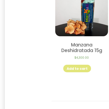
Manzana
Deshidratada 15g
$
4,300.00
Add to cart