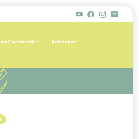
rios Oncomedic
Artesana
t