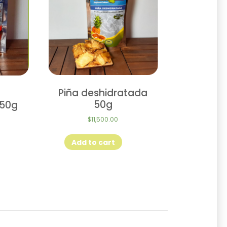
Piña deshidratada
50g
 50g
$
11,500.00
Add to cart