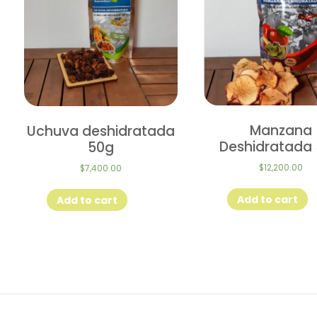
Manzana
Uchuva deshidratada
Deshidratada
50g
$
12,200.00
$
7,400.00
Add to cart
Add to cart