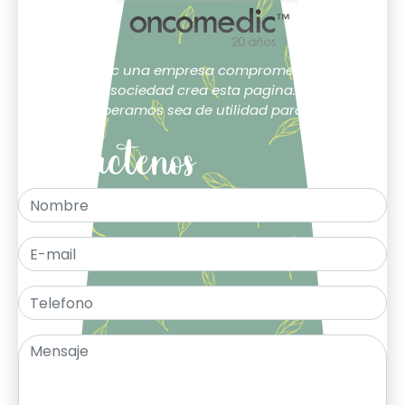
Oncomedic una empresa comprometida con la
sociedad crea esta pagina.
Esperamos sea de utilidad para ti.
Contáctenos