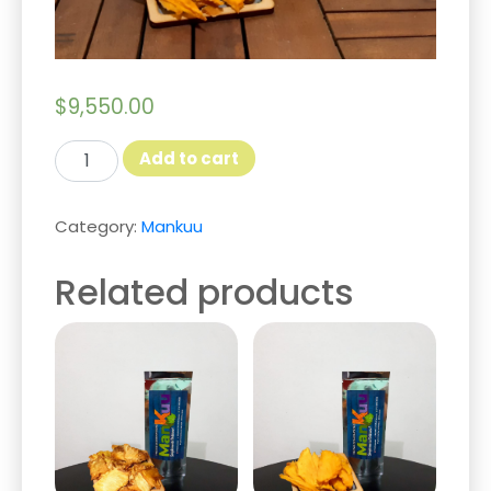
$
9,550.00
Mango
Add to cart
Deshidratado
50g
quantity
Category:
Mankuu
Related products