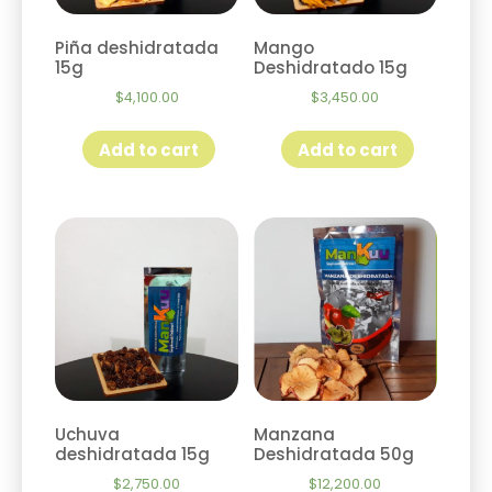
Piña deshidratada
Mango
15g
Deshidratado 15g
$
4,100.00
$
3,450.00
Add to cart
Add to cart
Uchuva
Manzana
deshidratada 15g
Deshidratada 50g
$
2,750.00
$
12,200.00