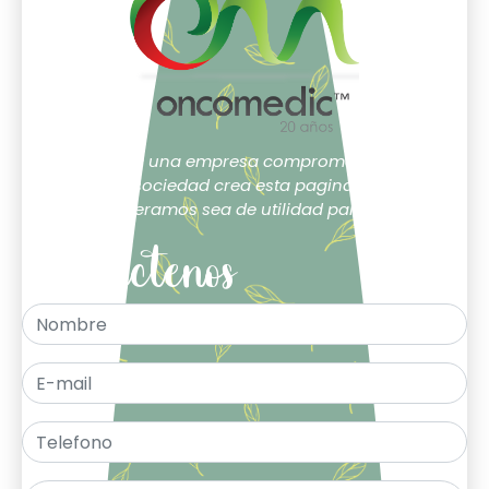
Oncomedic una empresa comprometida con la
sociedad crea esta pagina.
Esperamos sea de utilidad para ti.
Contáctenos