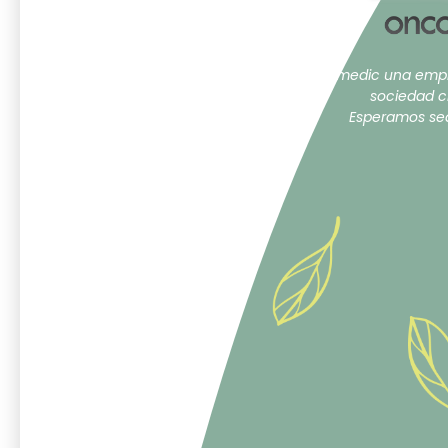
Oncomedic una empr
sociedad c
Esperamos sea 