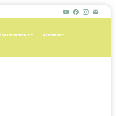
rios Oncomedic
Artesana