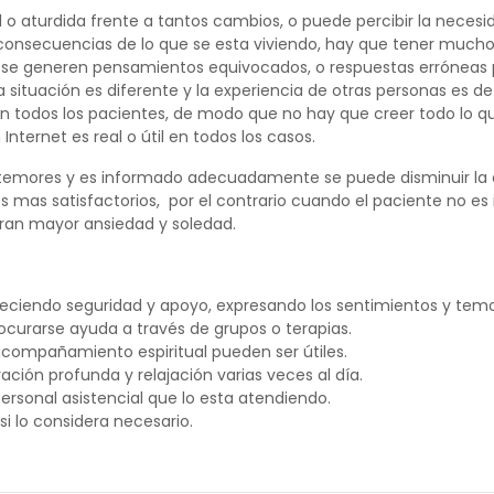
 o aturdida frente a tantos cambios, o puede percibir la necesi
 consecuencias de lo que se esta viviendo, hay que tener much
 se generen pensamientos equivocados, o respuestas erróneas p
situación es diferente y la experiencia de otras personas es d
 todos los pacientes, de modo que no hay que creer todo lo que
nternet es real o útil en todos los casos.
 temores y es informado adecuadamente se puede disminuir la 
 mas satisfactorios, por el contrario cuando el paciente no es
eran mayor ansiedad y soledad.
ciendo seguridad y apoyo, expresando los sentimientos y temore
procurarse ayuda a través de grupos o terapias.
 acompañamiento espiritual pueden ser útiles.
ración profunda y relajación varias veces al día.
ersonal asistencial que lo esta atendiendo.
i lo considera necesario.